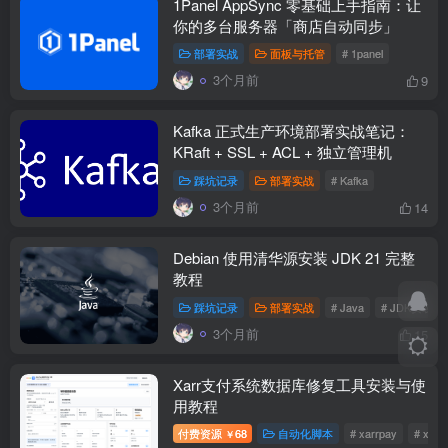
1Panel AppSync 零基础上手指南：让
你的多台服务器「商店自动同步」
部署实战
面板与托管
# 1panel
3个月前
9
Kafka 正式生产环境部署实战笔记：
KRaft + SSL + ACL + 独立管理机
踩坑记录
部署实战
# Kafka
3个月前
14
Debian 使用清华源安装 JDK 21 完整
教程
踩坑记录
部署实战
# Java
# JDK安装
3个月前
15
Xarr支付系统数据库修复工具安装与使
用教程
付费资源
68
自动化脚本
# xarrpay
# xa
￥